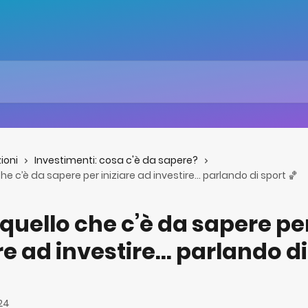
zioni
Investimenti: cosa c'è da sapere?
he c’è da sapere per iniziare ad investire… parlando di sport 🏀
 quello che c’è da sapere pe
re ad investire… parlando di
24