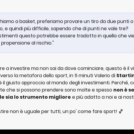
ochiamo a basket, preferiamo provare un tiro da due punti o 
, e quindi più difficile, sapendo che di punti ne vale tre?
estimenti questo potrebbe essere tradotto in quella che vi
propensione al rischio."
iare a investire ma non sai da dove cominciare, questo è il v
verso la metafora dello sport, in 5 minuti Valerio di 
Starti
è il giusto approccio al mondo degli investimenti. Perché, 
elte che si possono prendere sono molte e spesso 
non è s
le sia lo strumento migliore
 e più adatto a noi e ai nostri
tire non è uguale per tutti, un po' come fare sport! 🏀