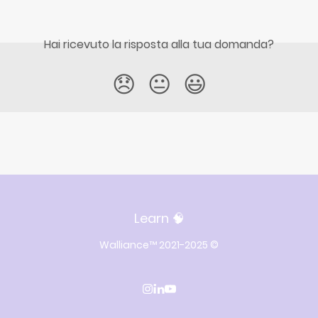
Hai ricevuto la risposta alla tua domanda?
😞
😐
😃
Learn 🧠
Walliance™ 2021-2025 ©