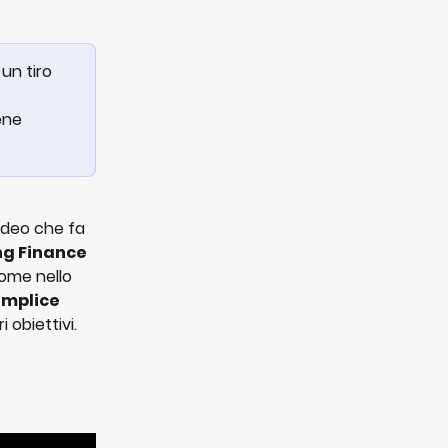
un tiro 
ene 
ideo che fa 
ng Finance
come nello 
emplice 
 obiettivi. 