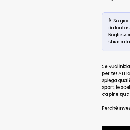
🎙️ "Se gi
da lontano
Negli inv
chiamata 
Se vuoi iniz
per te! Attra
spiega qual 
sport, le sc
capire qua
Perché inves