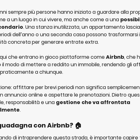
 anni sempre più persone hanno iniziato a guardare alla pro
me a un luogo in cui vivere, ma anche come a una 
possibi
condario
. Una stanza inutilizzata, un appartamento lasci
eriodi dell’anno o una seconda casa possono trasformarsi i
ità concreta per generare entrate extra.
 qui che entrano in gioco piattaforme come 
Airbnb
, che 
 il modo di mettere a reddito un immobile, rendendo gli affi
 praticamente a chiunque.
ione: affittare per brevi periodi non significa semplicemen
n annuncio online e aspettare le prenotazioni. Dietro quest
le, responsabilità e una 
gestione
che va affrontata 
lmente
.
guadagna con Airbnb? 
🏠
ando di intraprendere questa strada, è importante capire f