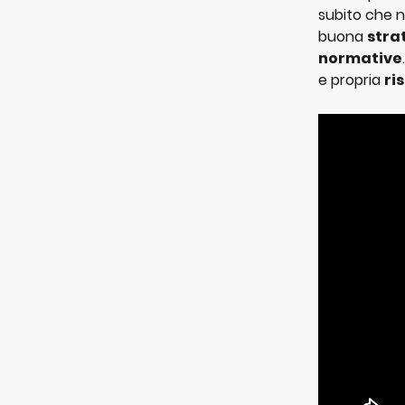
subito che n
buona 
stra
normative
e propria 
ri