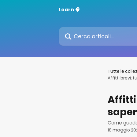
Vai al contenuto principale
Learn 🧠
Cerca articoli…
Tutte le colle
Affitti brevi:
Affitt
saper
Come guadagn
18 maggio 20